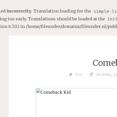
lled
incorrectly
. Translation loading for the
simple-li
ng too early. Translations should be loaded at the
ini
on 6.7.0.) in
/home/fileunder/domains/fileunder.nl/pub
Comeb
FUC
30 APRIL 2