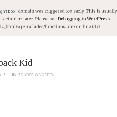
domain was triggered too early. This is usually
ghtbox
action or later. Please see
Debugging in WordPress
t
lic_html/wp-includes/functions.php
on line
6131
ack Kid
013
ZONDER WOORDEN