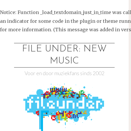
Notice
: Function _load_textdomain_just_in_time was ca
an indicator for some code in the plugin or theme runni
for more information. (This message was added in versi
Ga
naar
FILE UNDER: NEW
de
MUSIC
inhoud
Voor en door muziekfans sinds 2002