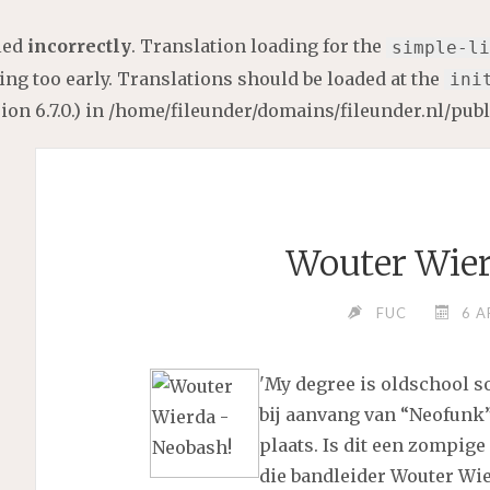
lled
incorrectly
. Translation loading for the
simple-li
ng too early. Translations should be loaded at the
ini
on 6.7.0.) in
/home/fileunder/domains/fileunder.nl/pub
Wouter Wier
FUC
6 A
'My degree is oldschool s
bij aanvang van “Neofunk”
plaats. Is dit een zompige 
die bandleider Wouter Wie