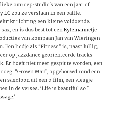
lieke omroep-studio's van een jaar of
y LC
zou ze verslaan in een battle.
krikt richting een kleine voldoende.
 sax, en is dus best tot een
Kyteman
netje
producties van kompaan Jan van Wieringen
 Een liedje als “Fitness” is, naast lullig,
meer op jazzdance georienteerde tracks
k. Er hoeft niet meer gespit te worden, een
 genoeg. “Grown Man”, opgebouwd rond een
en saxofoon uit een b-film, een vleugje
es in de verses. 'Life is beautiful so I
ssage
.'