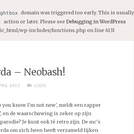
domain was triggered too early. This is usually
ghtbox
action or later. Please see
Debugging in WordPress
t
lic_html/wp-includes/functions.php
on line
6131
da – Neobash!
PRIL 2013
LUDO
o you know I'm not new', meldt een rapper
, en de waarschuwing is zeker op zijn
parodie? Je kunt ook té retro zijn. De mc's
rda om zich heen heeft verzameld lijken