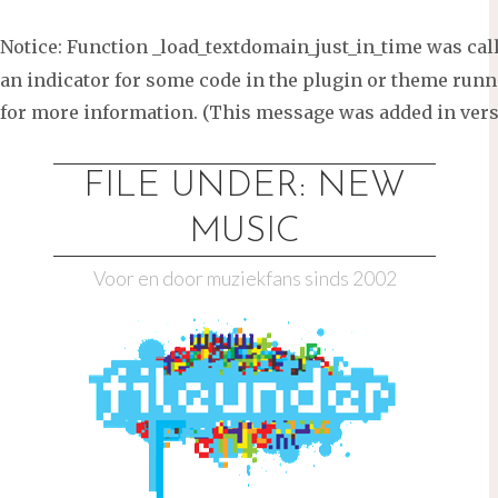
Notice
: Function _load_textdomain_just_in_time was ca
an indicator for some code in the plugin or theme runni
for more information. (This message was added in versi
Ga
naar
FILE UNDER: NEW
de
MUSIC
inhoud
Voor en door muziekfans sinds 2002