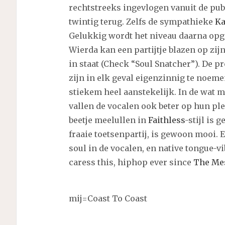
rechtstreeks ingevlogen vanuit de pub
twintig terug. Zelfs de sympathieke
Ka
Gelukkig wordt het niveau daarna opge
Wierda kan een partijtje blazen op zijn
in staat (Check “Soul Snatcher”). De 
zijn in elk geval eigenzinnig te noemen.
stiekem heel aanstekelijk. In de wat 
vallen de vocalen ook beter op hun ple
beetje meelullen in
Faithless
-stijl is
fraaie toetsenpartij, is gewoon mooi. E
soul in de vocalen, en native tongue-vib
caress this, hiphop ever since
The Me
mij=Coast To Coast