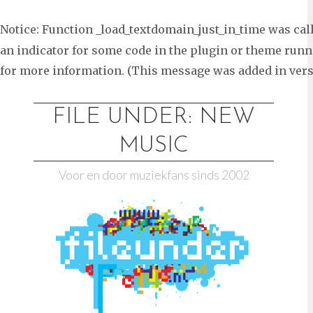
Notice
: Function _load_textdomain_just_in_time was ca
an indicator for some code in the plugin or theme runni
for more information. (This message was added in versi
Ga
naar
FILE UNDER: NEW
de
MUSIC
inhoud
Voor en door muziekfans sinds 2002