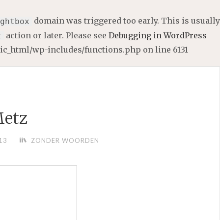
domain was triggered too early. This is usually
ghtbox
action or later. Please see
Debugging in WordPress
t
lic_html/wp-includes/functions.php
on line
6131
etz
13
ZONDER WOORDEN