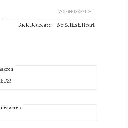
VOLGEND BERICHT
Rick Redbeard – No Selfish Heart
ageren
METZ!
Reageren