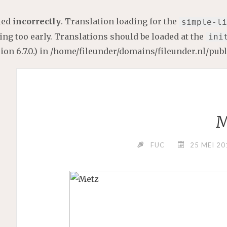
lled
incorrectly
. Translation loading for the
simple-li
ng too early. Translations should be loaded at the
ini
on 6.7.0.) in
/home/fileunder/domains/fileunder.nl/pub
M
FUC
25 MEI 20