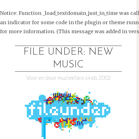
Notice
: Function _load_textdomain_just_in_time was ca
an indicator for some code in the plugin or theme runni
for more information. (This message was added in versi
Ga
naar
FILE UNDER: NEW
de
MUSIC
inhoud
Voor en door muziekfans sinds 2002