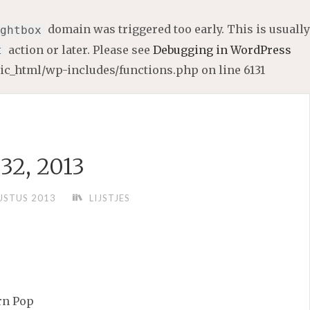
domain was triggered too early. This is usually
ghtbox
action or later. Please see
Debugging in WordPress
t
lic_html/wp-includes/functions.php
on line
6131
32, 2013
USTUS 2013
LIJSTJES
rn Pop