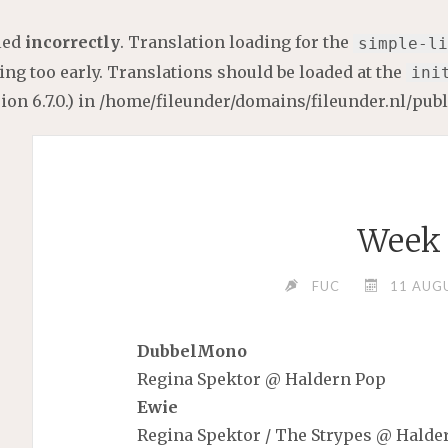
lled
incorrectly
. Translation loading for the
simple-li
ng too early. Translations should be loaded at the
ini
on 6.7.0.) in
/home/fileunder/domains/fileunder.nl/pub
Week 
FUC
11 AUG
DubbelMono
Regina Spektor @ Haldern Pop
Ewie
Regina Spektor / The Strypes @ Halde