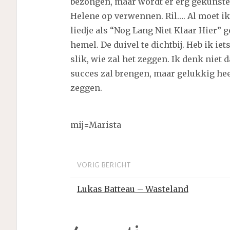
bezongen, maar wordt er erg gekunste
Helene op verwennen. Ril…. Al moet ik
liedje als “Nog Lang Niet Klaar Hier” 
hemel. De duivel te dichtbij. Heb ik iet
slik, wie zal het zeggen. Ik denk niet 
succes zal brengen, maar gelukkig hee
zeggen.
mij=Marista
VORIG BERICHT
Lukas Batteau – Wasteland