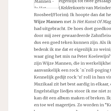
eigenlijk tot twee geslaag
(
Kelderkoorts
van Meinder
Roosbeef/Florim). Ik hoopte dan dat
Wijze Mannen
met
Is Het Kunst Of Ma
had uitgebracht. De hoes doet goedkoo
door mij zeer gewaardeerde Zahnfleis
dus een goed teken kunnen zijn. Als i
bedenk ik me dat er eigenlijk zo weinig
waar ging het mis na Peter Koelewijn?
zijn Wijze Mannen, die in werkelijkhe
aanvankelijk een rock ´n´roll-poging t
Kennelijk gedijt rock ‘n’ roll in hun v
Muzikaal zit het best aardig in elkaar, 
Engelstalige liedjes stoor ik me niet 
kan dit een album maken of breken. I
en toe wel magertjes. Zo worden in “