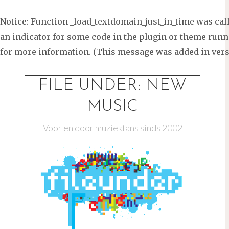
Notice
: Function _load_textdomain_just_in_time was ca
an indicator for some code in the plugin or theme runni
for more information. (This message was added in versi
Ga
naar
FILE UNDER: NEW
de
MUSIC
inhoud
Voor en door muziekfans sinds 2002