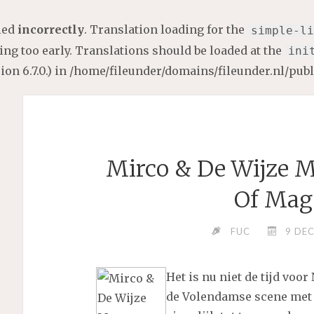
lled
incorrectly
. Translation loading for the
simple-li
ng too early. Translations should be loaded at the
ini
on 6.7.0.) in
/home/fileunder/domains/fileunder.nl/pub
Mirco & De Wijze M
Of Mag
FUC
9 DE
Het is nu niet de tijd voo
de Volendamse scene met d