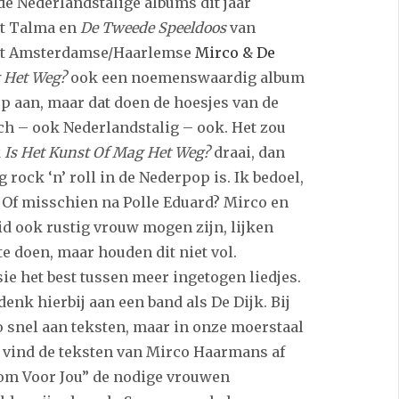
de Nederlandstalige albums dit jaar
t Talma en
De Tweede Speeldoos
van
 het Amsterdamse/Haarlemse
Mirco & De
g Het Weg?
ook een noemenswaardig album
p aan, maar dat doen de hoesjes van de
ch – ook Nederlandstalig – ook. Het zou
k
Is Het Kunst Of Mag Het Weg?
draai, dan
 rock ‘n’ roll in de Nederpop is. Ik bedoel,
 Of misschien na Polle Eduard? Mirco en
id ook rustig vrouw mogen zijn, lijken
e doen, maar houden dit niet vol.
isie het best tussen meer ingetogen liedjes.
denk hierbij aan een band als De Dijk. Bij
zo snel aan teksten, maar in onze moerstaal
k vind de teksten van Mirco Haarmans af
Kom Voor Jou” de nodige vrouwen