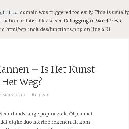
domain was triggered too early. This is usually
ghtbox
action or later. Please see
Debugging in WordPress
t
lic_html/wp-includes/functions.php
on line
6131
annen – Is Het Kunst
 Het Weg?
CEMBER 2013
EWIE
r Nederlandstalige popmuziek. Of je moet
at olijke duo hiertoe rekenen. Ik kom