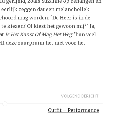
ld gerijmd, zoals Suzanne op behangen en
 eerlijk zeggen dat een melancholiek
gehoord mag worden: ´De Heer is in de
s te kiezen? Of kiest het gewoon mij?` Ja,
dat
Is Het Kunst Of Mag Het Weg?
hun veel
ft deze zuurpruim het niet voor het
VOLGEND BERICHT
Outfit – Performance