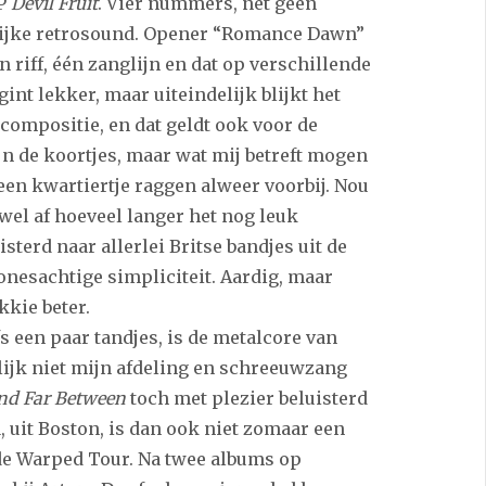
EP
Devil Fruit
. Vier nummers, net geen
lijke retrosound. Opener “Romance Dawn”
n riff, één zanglijn en dat op verschillende
int lekker, maar uiteindelijk blijkt het
 compositie, en dat geldt ook voor de
n de koortjes, maar wat mij betreft mogen
 een kwartiertje raggen alweer voorbij. Nou
wel af hoeveel langer het nog leuk
sterd naar allerlei Britse bandjes uit de
onesachtige simpliciteit. Aardig, maar
kkie beter.
fs een paar tandjes, is de metalcore van
nlijk niet mijn afdeling en schreeuwzang
nd Far Between
toch met plezier beluisterd
a, uit Boston, is dan ook niet zomaar een
 de Warped Tour. Na twee albums op