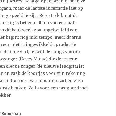
 bij Artery. De afgelopen jaren hebben ze
aan, maar de laatste incarnatie laat op
ngespeeld te zijn. Retestrak komt de
lukkig is het een album van een half
van dit beukwerk zou ongetwijfeld een
mmer begint nog mid-tempo, maar daarna
en een niet te ingewikkelde productie
d uit de verf, terwijl de songs voorop
uwzanger (Davey Muise) die de meeste
en cleane zanger (de nieuwe leadgitarist
en en vaak de koortjes voor zijn rekening
ar liefhebbers van moshpits zullen zich
trak beuken. Zelfs voor een prognerd met
ekker.
/ Suburban