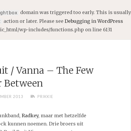
domain was triggered too early. This is usually
ghtbox
action or later. Please see
Debugging in WordPress
t
lic_html/wp-includes/functions.php
on line
6131
uit / Vanna – The Few
r Between
EMBER 2013
PRIKKIE
punkband,
Radkey
, maar met hetzelfde
ock kunnen noemen. Drie broers uit