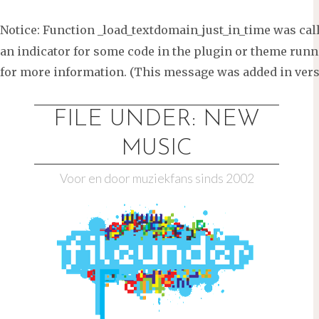
Notice
: Function _load_textdomain_just_in_time was ca
an indicator for some code in the plugin or theme runni
for more information. (This message was added in versi
Ga
naar
FILE UNDER: NEW
de
MUSIC
inhoud
Voor en door muziekfans sinds 2002