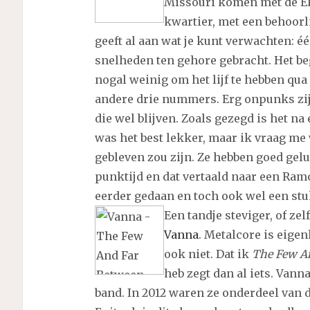
Missouri komen met de 
kwartier, met een behoor
geeft al aan wat je kunt verwachten: éé
snelheden ten gehore gebracht. Het beg
nogal weinig om het lijf te hebben qua
andere drie nummers. Erg onpunks zij
die wel blijven. Zoals gezegd is het na
was het best lekker, maar ik vraag me 
gebleven zou zijn. Ze hebben goed gelui
punktijd en dat vertaald naar een Ram
eerder gedaan en toch ook wel een stu
Een tandje steviger, of zel
Vanna
. Metalcore is eige
ook niet. Dat ik
The Few A
heb zegt dan al iets. Vann
band. In 2012 waren ze onderdeel van