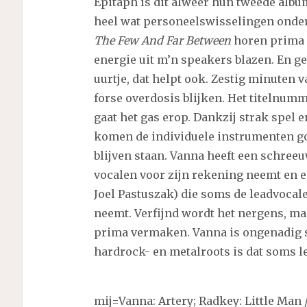
Epitaph is dit alweer hun tweede album
heel wat personeelswisselingen onderg
The Few And Far Between
horen prima i
energie uit m’n speakers blazen. En ge
uurtje, dat helpt ook. Zestig minuten 
forse overdosis blijken. Het titelnu
gaat het gas erop. Dankzij strak spel 
komen de individuele instrumenten goe
blijven staan. Vanna heeft een schree
vocalen voor zijn rekening neemt en e
Joel Pastuszak) die soms de leadvocal
neemt. Verfijnd wordt het nergens, ma
prima vermaken. Vanna is ongenadig s
hardrock- en metalroots is dat soms l
mij=Vanna: Artery; Radkey: Little Man 