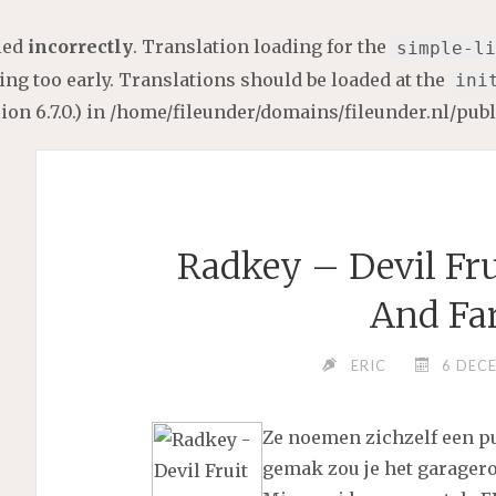
lled
incorrectly
. Translation loading for the
simple-li
ng too early. Translations should be loaded at the
ini
on 6.7.0.) in
/home/fileunder/domains/fileunder.nl/pub
Radkey – Devil Fr
And Fa
ERIC
6 DEC
Ze noemen zichzelf een 
gemak zou je het garager