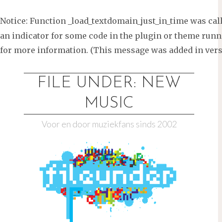
Notice
: Function _load_textdomain_just_in_time was ca
an indicator for some code in the plugin or theme runni
for more information. (This message was added in versi
Ga
naar
FILE UNDER: NEW
de
MUSIC
inhoud
Voor en door muziekfans sinds 2002