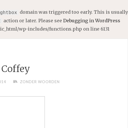
domain was triggered too early. This is usually
ghtbox
action or later. Please see
Debugging in WordPress
t
lic_html/wp-includes/functions.php
on line
6131
 Coffey
014
ZONDER WOORDEN