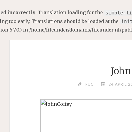
lled
incorrectly
. Translation loading for the
simple-li
ng too early. Translations should be loaded at the
ini
on 6.7.0.) in
/home/fileunder/domains/fileunder.nl/pub
John
FUC
24 APRIL 2