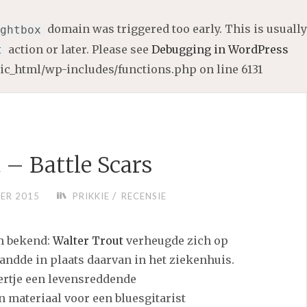
domain was triggered too early. This is usually
ghtbox
action or later. Please see
Debugging in WordPress
t
lic_html/wp-includes/functions.php
on line
6131
 – Battle Scars
/
ER 2015
PRIKKIE
RECENSIE
m bekend:
Walter Trout
verheugde zich op
andde in plaats daarvan in het ziekenhuis.
ertje een levensreddende
n materiaal voor een bluesgitarist