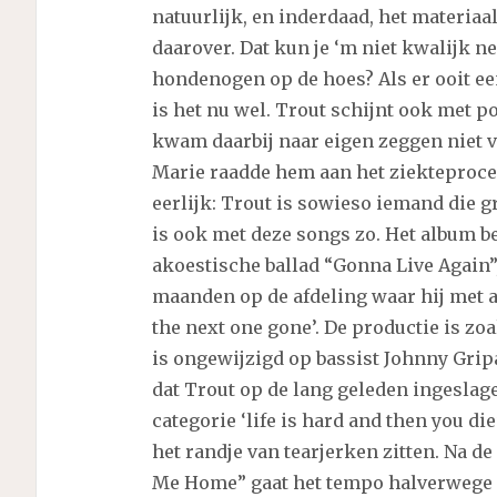
natuurlijk, en inderdaad, het materiaal
daarover. Dat kun je ‘m niet kwalijk
hondenogen op de hoes? Als er ooit e
is het nu wel. Trout schijnt ook met p
kwam daarbij naar eigen zeggen niet 
Marie raadde hem aan het ziekteproces
eerlijk: Trout is sowieso iemand die g
is ook met deze songs zo. Het album b
akoestische ballad “Gonna Live Again”,
maanden op de afdeling waar hij met a
the next one gone’. De productie is zoa
is ongewijzigd op bassist Johnny Gripa
dat Trout op de lang geleden ingeslag
categorie ‘life is hard and then you di
het randje van tearjerken zitten. Na de
Me Home” gaat het tempo halverwege 