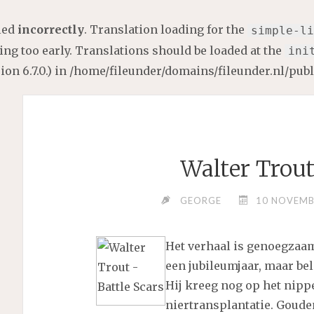
lled
incorrectly
. Translation loading for the
simple-li
ng too early. Translations should be loaded at the
ini
on 6.7.0.) in
/home/fileunder/domains/fileunder.nl/pub
Walter Trout
GEORGE
10 NOVEMB
Het verhaal is genoegzaa
een jubileumjaar, maar bel
Hij kreeg nog op het nipp
niertransplantatie. Goude