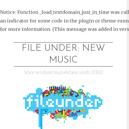
Notice
: Function _load_textdomain_just_in_time was ca
an indicator for some code in the plugin or theme runni
for more information. (This message was added in versi
Ga
naar
FILE UNDER: NEW
de
MUSIC
inhoud
Voor en door muziekfans sinds 2002