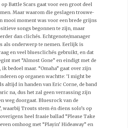
 op Battle Scars gaat voor een groot deel
 nemen. Maar waarom die geslagen trouwe-
en mooi moment was voor een brede grijns
ositieve songs begonnen te zijn, maar
verder dan clichés. Echtgenote/manager
 als onderwerp te nemen. Eerlijk is
raag en veel bluesclichés gebruikt, en dat
egint met “Almost Gone” en eindigt met de
 ik bedoel maar. “Omaha” gaat over zijn
nderen op organen wachtte: ‘I might be
ls altijd in handen van Eric Corne, de band
ric na, dus het zal geen verrassing zijn
en weg doorgaat. Bluesrock van de
e’, waarbij Trouts stem én diens solo’s op
 overigens heel fraaie ballad “Please Take
even omhoog met “Playin’ Hideaway” en