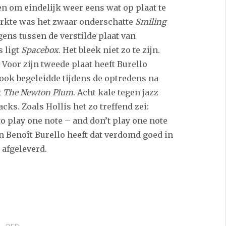
den om eindelijk weer eens wat op plaat te
erkte was het zwaar onderschatte
Smiling
rgens tussen de verstilde plaat van
s ligt
Spacebox
. Het bleek niet zo te zijn.
 Voor zijn tweede plaat heeft Burello
ook begeleidde tijdens de optredens na
t
The Newton Plum
. Acht kale tegen jazz
ks. Zoals Hollis het zo treffend zei:
o play one note – and don’t play one note
 en Benoît Burello heeft dat verdomd goed in
 afgeleverd.