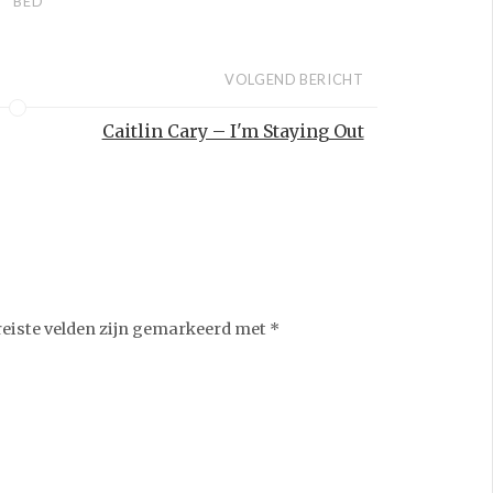
BED
VOLGEND BERICHT
Caitlin Cary – I'm Staying Out
reiste velden zijn gemarkeerd met
*