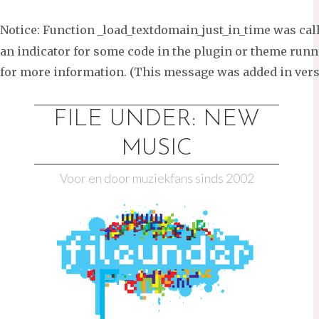
Notice
: Function _load_textdomain_just_in_time was ca
an indicator for some code in the plugin or theme runni
for more information. (This message was added in versi
Ga
naar
FILE UNDER: NEW
de
MUSIC
inhoud
Voor en door muziekfans sinds 2002