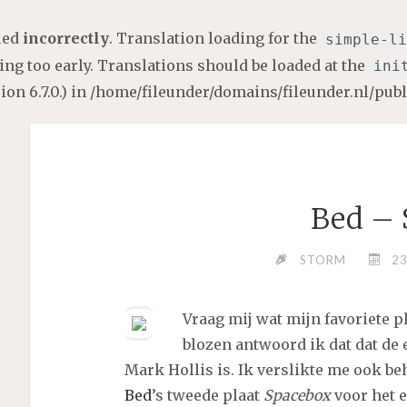
lled
incorrectly
. Translation loading for the
simple-li
ng too early. Translations should be loaded at the
ini
on 6.7.0.) in
/home/fileunder/domains/fileunder.nl/pub
Bed – 
STORM
23
Vraag mij wat mijn favoriete pl
blozen antwoord ik dat dat de 
Mark Hollis is. Ik verslikte me ook beh
Bed
’s tweede plaat
Spacebox
voor het e