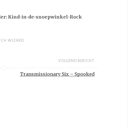
nder: Kind-in-de-snoepwinkel-Rock
ECH WIZARD
VOLGEND BERICHT
Transmissionary Six – Spooked