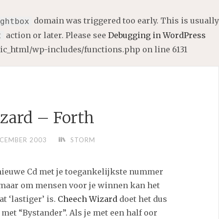
domain was triggered too early. This is usually
ghtbox
action or later. Please see
Debugging in WordPress
t
lic_html/wp-includes/functions.php
on line
6131
zard – Forth
ECEMBER 2003
STORM
 nieuwe Cd met je toegankelijkste nummer
, maar om mensen voor je winnen kan het
t ‘lastiger’ is.
Cheech Wizard
doet het dus
 met “Bystander”. Als je met een half oor