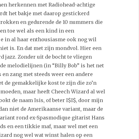
unnen herkennen met Radiohead-achtige
ordt het bakje met daarop gestickerd
etrokken en gedurende de 10 nummers die
en toe wel als een kind in een
je in al haar enthousiasme ook nog wil
iet is. En dat met zijn mondvol. Hier een
d jazz. Zonder uit de bocht te vliegen
e melodielijnen (in “Billy Bob” is het net
ms en zang met steeds weer een andere
t de gemakkelijke kost te zijn die zo’n
rmoeden, maar heeft Cheech Wizard al wel
okt de naam Isis, of beter I$I$, door mijn
n dan niet de Amerikaanse variant, maar de
 variant rond ex-Spasmodique gitarist Hans
s en een tikkie maf, maar wel met een
izard nog wel wat winst halen op een