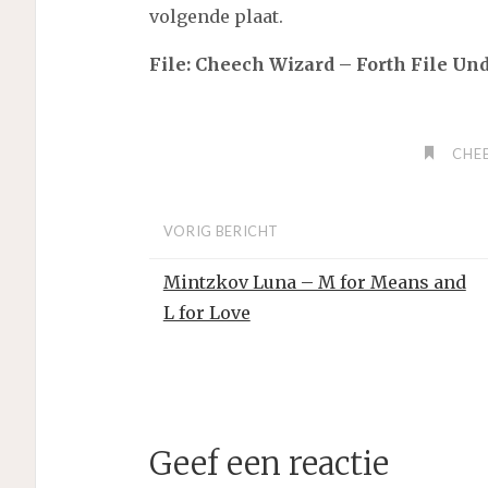
volgende plaat.
File: Cheech Wizard – Forth File U
CHE
VORIG BERICHT
Mintzkov Luna – M for Means and
L for Love
Geef een reactie