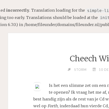
lled
incorrectly
. Translation loading for the
simple-li
ng too early. Translations should be loaded at the
ini
on 6.7.0.) in
/home/fileunder/domains/fileunder.nl/pub
Cheech Wi
STORM
10 D
Is het een slimme zet om een
te openen? Ik vraag het me af
best handig zijn als de rest van je Cd wa
wel op
Forth
, inderdaad hun vierde Cd,