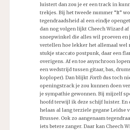
luistert dan zou je er een track in k
trekjes. Bij het tweede nummer “It” w
tegendraadsheid al een eindje openg
dan nog volgen lijkt Cheech Wizard af 
snoepwinkel die alles wil proeven en 
vertellen hoe lekker het allemaal wel n
stukje staccato postpunk, daar een flar
overigens. Af en toe asynchroon lopend
een wedstrijd tussen gitaar, bas, dru
koploper). Dan blijkt
Forth
dus toch nie
openingstrack je zou kunnen doen ve
je sympathie gewonnen. Bij mijzelf spo
hoofd terwijl ik deze schijf luister. E
helaas al lang terziele gegane Leidse
Brussee. Ook zo aangenaam tegendraad
iets betere zanger. Daar kan Cheech W