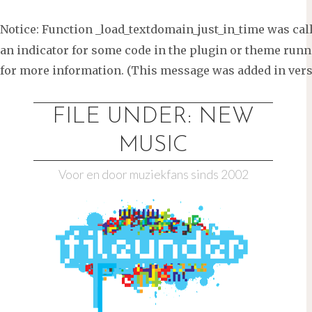
Notice
: Function _load_textdomain_just_in_time was ca
an indicator for some code in the plugin or theme runni
for more information. (This message was added in versi
Ga
naar
FILE UNDER: NEW
de
MUSIC
inhoud
Voor en door muziekfans sinds 2002