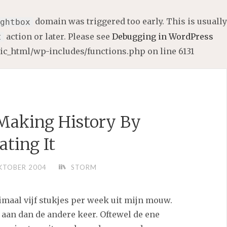
domain was triggered too early. This is usually
ghtbox
action or later. Please see
Debugging in WordPress
t
lic_html/wp-includes/functions.php
on line
6131
 Making History By
ating It
KTOBER 2004
STORM
imaal vijf stukjes per week uit mijn mouw.
 aan dan de andere keer. Oftewel de ene