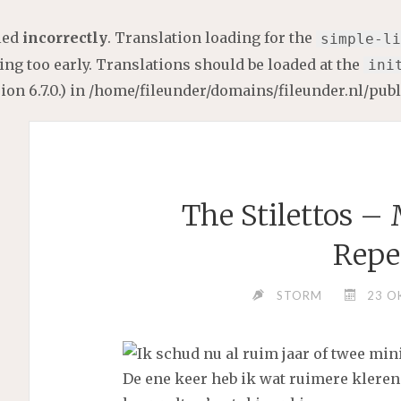
lled
incorrectly
. Translation loading for the
simple-li
ng too early. Translations should be loaded at the
ini
on 6.7.0.) in
/home/fileunder/domains/fileunder.nl/pub
The Stilettos –
Repe
STORM
23 O
Ik schud nu al ruim jaar of twee min
De ene keer heb ik wat ruimere kleren