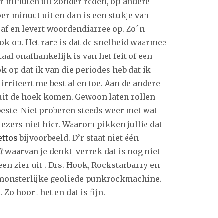
ar minuten uit zonder reden, op andere
r minuut uit en dan is een stukje van
af en levert woordendiarree op. Zo´n
ook op. Het rare is dat de snelheid waarmee
taal onafhankelijk is van het feit of een
ok op dat ik van die periodes heb dat ik
irriteert me best af en toe. Aan de andere
uit de hoek komen. Gewoon laten rollen
beste! Niet proberen steeds weer met wat
ezers niet hier. Waarom pikken jullie dat
lettos
bijvoorbeeld. D’r staat niet één
It
waarvan je denkt, verrek dat is nog niet
een zier uit . Drs. Hook, Rockstarbarry en
 monsterlijke geoliede punkrockmachine.
Zo hoort het en dat is fijn.