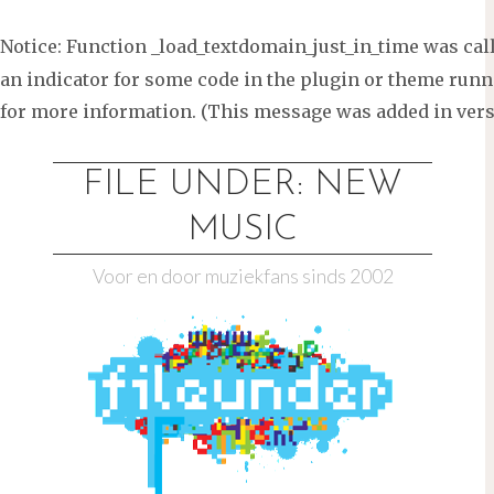
Notice
: Function _load_textdomain_just_in_time was ca
an indicator for some code in the plugin or theme runni
for more information. (This message was added in versi
Ga
naar
FILE UNDER: NEW
de
MUSIC
inhoud
Voor en door muziekfans sinds 2002