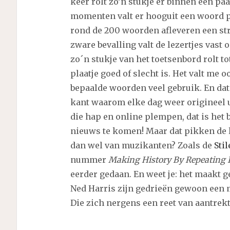
keer rolt zo’n stukje er binnen een pa
momenten valt er hooguit een woord pe
rond de 200 woorden afleveren een str
zware bevalling valt de lezertjes vast 
zo´n stukje van het toetsenbord rolt to
plaatje goed of slecht is. Het valt me o
bepaalde woorden veel gebruik. En dat 
kant waarom elke dag weer origineel 
die hap en online plempen, dat is het 
nieuws te komen! Maar dat pikken de l
dan wel van muzikanten? Zoals de
Sti
nummer
Making History By Repeating 
eerder gedaan. En weet je: het maakt g
Ned Harris zijn gedrieën gewoon een
Die zich nergens een reet van aantrekt. 