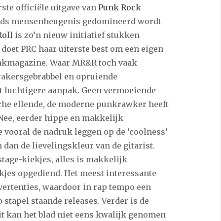
ste officiële uitgave van
Punk Rock
 sinds mensenheugenis gedomineerd wordt
Roll
is zo’n nieuw initiatief stukken
 doet PRC haar uiterste best om een eigen
punkmagazine. Waar MR&R toch vaak
krakersgebrabbel en opruiende
t luchtigere aanpak. Geen vermoeiende
che ellende, de moderne punkrawker heeft
Nee, eerder hippe en makkelijk
e vooral de nadruk leggen op de ‘coolness’
 dan de lievelingskleur van de gitarist.
tage-kiekjes, alles is makkelijk
kjes opgediend. Het meest interessante
vertenties, waardoor in rap tempo een
stapel staande releases. Verder is de
 dit kan het blad niet eens kwalijk genomen