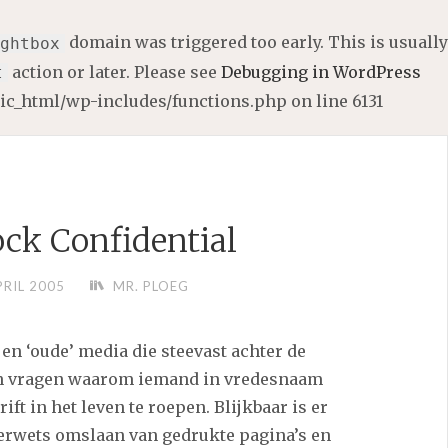
domain was triggered too early. This is usually
ghtbox
action or later. Please see
Debugging in WordPress
t
lic_html/wp-includes/functions.php
on line
6131
ck Confidential
PRIL 2005
MR. PLOEG
 en ‘oude’ media die steevast achter de
nen vragen waarom iemand in vredesnaam
ft in het leven te roepen. Blijkbaar is er
derwets omslaan van gedrukte pagina’s en