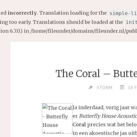
lled
incorrectly
. Translation loading for the
simple-li
ng too early. Translations should be loaded at the
ini
on 6.7.0.) in
/home/fileunder/domains/fileunder.nl/pub
The Coral – Butt
STORM
16 
Ja inderdaad, vorig jaar w
er
Butterfly House Acoustic
Coral
precies wat het bel
in een akoestische jas uit