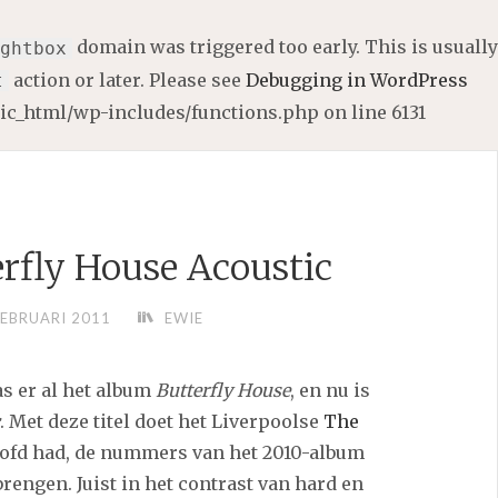
domain was triggered too early. This is usually
ghtbox
action or later. Please see
Debugging in WordPress
t
lic_html/wp-includes/functions.php
on line
6131
erfly House Acoustic
FEBRUARI 2011
EWIE
as er al het album
Butterfly House
, en nu is
. Met deze titel doet het Liverpoolse
The
oofd had, de nummers van het 2010-album
brengen. Juist in het contrast van hard en