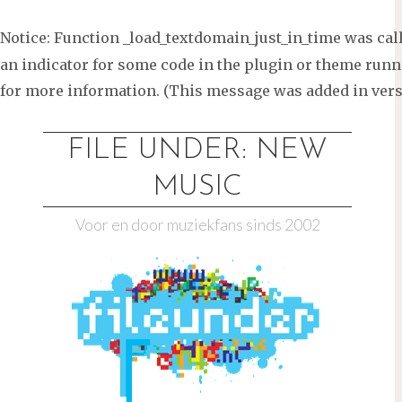
Notice
: Function _load_textdomain_just_in_time was ca
an indicator for some code in the plugin or theme runni
for more information. (This message was added in versi
Ga
naar
FILE UNDER: NEW
de
MUSIC
inhoud
Voor en door muziekfans sinds 2002