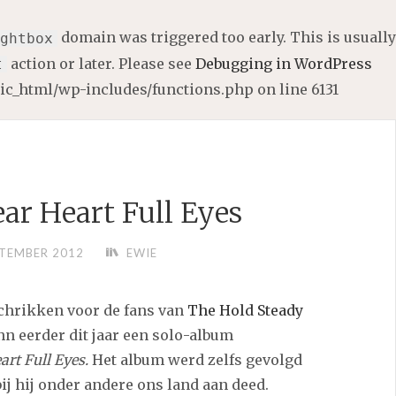
domain was triggered too early. This is usually
ghtbox
action or later. Please see
Debugging in WordPress
t
lic_html/wp-includes/functions.php
on line
6131
ear Heart Full Eyes
PTEMBER 2012
EWIE
chrikken voor de fans van
The Hold Steady
n eerder dit jaar een solo-album
art Full Eyes.
Het album werd zelfs gevolgd
ij hij onder andere ons land aan deed.