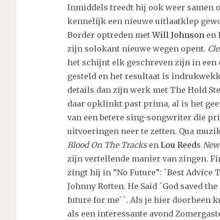
Inmiddels treedt hij ook weer samen o
kennelijk een nieuwe uitlaatklep gewor
Border optreden met
Will Johnson
en 
zijn solokant nieuwe wegen opent.
Cle
het schijnt elk geschreven zijn in een 
gesteld en het resultaat is indrukwek
details dan zijn werk met The Hold Ste
daar opklinkt past prima, al is het ge
van een betere sing-songwriter die p
uitvoeringen neer te zetten. Qua muzi
Blood On The Tracks
en
Lou Reed
s
New
zijn vertellende manier van zingen. Fi
zingt hij in “No Future”: ´Best Advice
Johnny Rotten. He Said ´God saved the 
future for me´´. Als je hier doorheen k
als een interessante avond Zomergaste