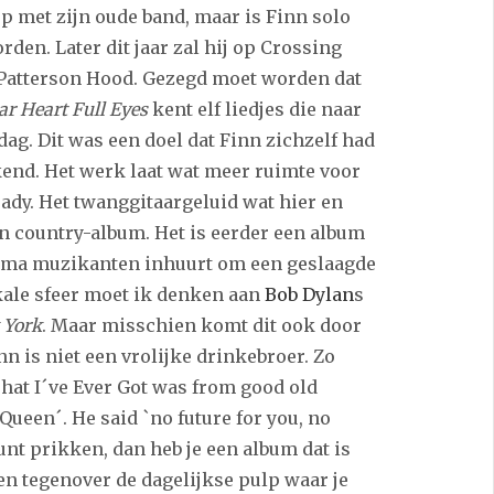
p met zijn oude band, maar is Finn solo
den. Later dit jaar zal hij op Crossing
Patterson Hood. Gezegd moet worden dat
ar Heart Full Eyes
kent elf liedjes die naar
dag. Dit was een doel dat Finn zichzelf had
kend. Het werk laat wat meer ruimte voor
ady. Het twanggitaargeluid wat hier en
en country-album. Het is eerder een album
rima muzikanten inhuurt om een geslaagde
kale sfeer moet ik denken aan
Bob Dylan
s
 York
. Maar misschien komt dit ook door
nn is niet een vrolijke drinkebroer. Zo
 That I´ve Ever Got was from good old
Queen´. He said `no future for you, no
unt prikken, dan heb je een album dat is
n tegenover de dagelijkse pulp waar je