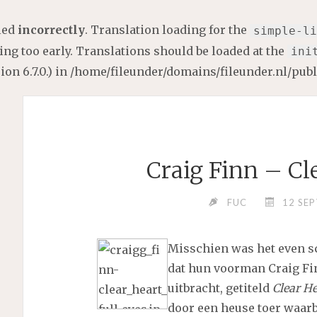
lled
incorrectly
. Translation loading for the
simple-li
ng too early. Translations should be loaded at the
ini
on 6.7.0.) in
/home/fileunder/domains/fileunder.nl/pub
Craig Finn – Cl
FUC
12 SE
Misschien was het even s
dat hun voorman Craig Fin
uitbracht, getiteld
Clear He
door een heuse toer waarb