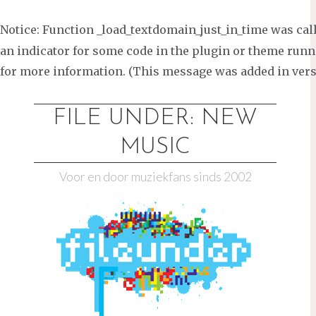
Notice
: Function _load_textdomain_just_in_time was ca
an indicator for some code in the plugin or theme runni
for more information. (This message was added in versi
Ga
naar
FILE UNDER: NEW
de
MUSIC
inhoud
Voor en door muziekfans sinds 2002