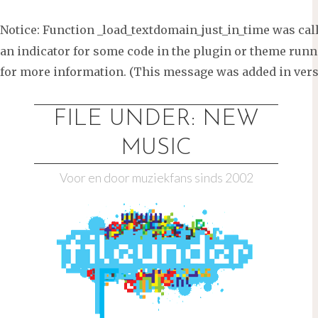
Notice
: Function _load_textdomain_just_in_time was ca
an indicator for some code in the plugin or theme runni
for more information. (This message was added in versi
Ga
naar
FILE UNDER: NEW
de
MUSIC
inhoud
Voor en door muziekfans sinds 2002