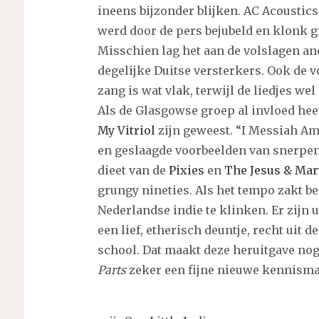
ineens bijzonder blijken. AC Acoustics
werd door de pers bejubeld en klonk gr
Misschien lag het aan de volslagen 
degelijke Duitse versterkers. Ook de 
zang is wat vlak, terwijl de liedjes w
Als de Glasgowse groep al invloed hee
My Vitriol
zijn geweest. “I Messiah Am 
en geslaagde voorbeelden van snerpen
dieet van de
Pixies
en
The Jesus & Mar
grungy nineties. Als het tempo zakt b
Nederlandse indie te klinken. Er zijn u
een lief, etherisch deuntje, recht uit
school. Dat maakt deze heruitgave nog 
Parts
zeker een fijne nieuwe kennism