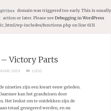
domain was triggered too early. This is usually
ghtbox
action or later. Please see
Debugging in WordPress
t
lic_html/wp-includes/functions.php
on line
6131
 – Victory Parts
ANUARI 2014
LUDO
de nineties zijn een kwart eeuw geleden.
 Daarmee kan het grasduinen door
n. Het leukst om te ontdekken zijn de
taan totaal genegeerd werden, en nu