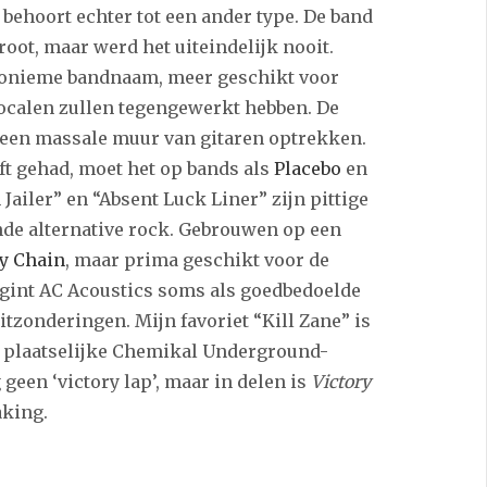
 behoort echter tot een ander type. De band
oot, maar werd het uiteindelijk nooit.
anonieme bandnaam, meer geschikt voor
vocalen zullen tegengewerkt hebben. De
el een massale muur van gitaren optrekken.
ft gehad, moet het op bands als
Placebo
en
Jailer” en “Absent Luck Liner” zijn pittige
de alternative rock. Gebrouwen op een
y Chain
, maar prima geschikt voor de
egint AC Acoustics soms als goedbedoelde
itzonderingen. Mijn favoriet “Kill Zane” is
 de plaatselijke Chemikal Underground-
geen ‘victory lap’, maar in delen is
Victory
aking.