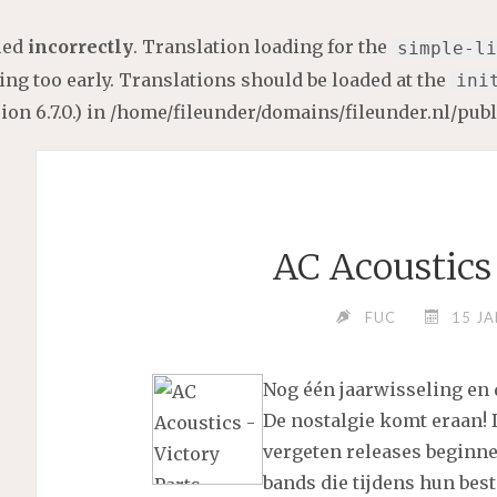
lled
incorrectly
. Translation loading for the
simple-li
ng too early. Translations should be loaded at the
ini
on 6.7.0.) in
/home/fileunder/domains/fileunder.nl/pub
AC Acoustics
FUC
15 J
Nog één jaarwisseling en 
De nostalgie komt eraan!
vergeten releases beginne
bands die tijdens hun bes