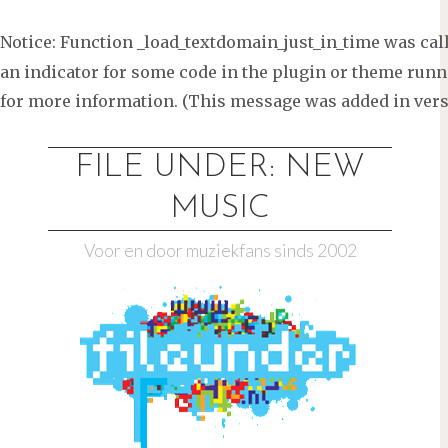
Notice
: Function _load_textdomain_just_in_time was ca
an indicator for some code in the plugin or theme runni
for more information. (This message was added in versi
Ga
naar
FILE UNDER: NEW
de
MUSIC
inhoud
Voor en door muziekfans sinds 2002