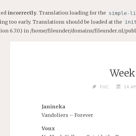
lled
incorrectly
. Translation loading for the
simple-li
ng too early. Translations should be loaded at the
ini
on 6.7.0.) in
/home/fileunder/domains/fileunder.nl/pub
Week 
FUC
14 AP
Janineka
Vandoliers – Forever
Vonx