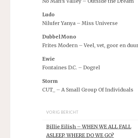
No Man’s Valley – Outside the Dream
Ludo
Nilufer Yanya – Miss Universe
DubbelMono
Frites Modern – Veel, vet, goor en duu
Ewie
Fontaines D.C. – Dogrel
Storm
CUT_ – A Small Group Of Individuals
VORIG BERICHT
Billie Eilish – WHEN WE ALL FALL
ASLEEP, WHERE DO WE GO?