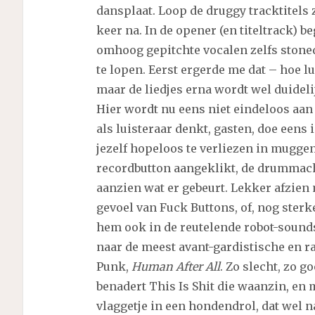
dansplaat. Loop de druggy tracktitels 
keer na. In de opener (en titeltrack) b
omhoog gepitchte vocalen zelfs stoned
te lopen. Eerst ergerde me dat – hoe lui
maar de liedjes erna wordt wel duidelij
Hier wordt nu eens niet eindeloos aan 
als luisteraar denkt, gasten, doe eens 
jezelf hopeloos te verliezen in muggen
recordbutton aangeklikt, de drummac
aanzien wat er gebeurt. Lekker afzien 
gevoel van Fuck Buttons, of, nog sterke
hem ook in de reutelende robot-sounds.
naar de meest avant-gardistische en ra
Punk,
Human After All
. Zo slecht, zo 
benadert This Is Shit die waanzin, e
vlaggetje in een hondendrol, dat wel n