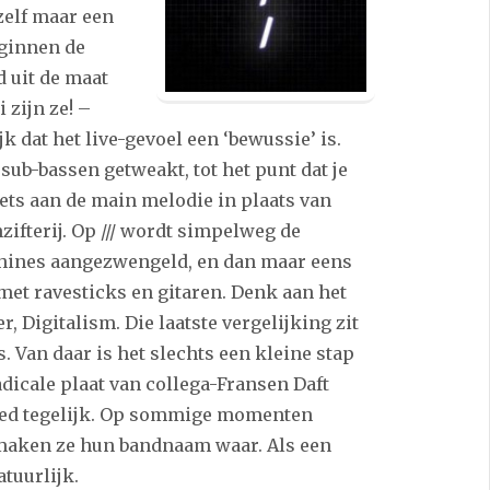
zelf maar een
eginnen de
 uit de maat
 zijn ze! –
k dat het live-gevoel een ‘bewussie’ is.
sub-bassen getweakt, tot het punt dat je
iets aan de main melodie in plaats van
zifterij. Op /// wordt simpelweg de
hines aangezwengeld, en dan maar eens
met ravesticks en gitaren. Denk aan het
r, Digitalism. Die laatste vergelijking zit
 Van daar is het slechts een kleine stap
dicale plaat van collega-Fransen Daft
goed tegelijk. Op sommige momenten
n maken ze hun bandnaam waar. Als een
atuurlijk.