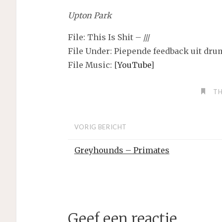
Upton Park
File: This Is Shit – ///
File Under: Piepende feedback uit d
File Music: [
YouTube
]
TH
VORIG BERICHT
Greyhounds – Primates
Geef een reactie