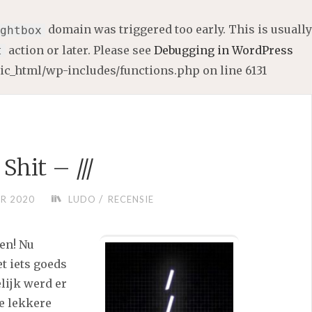
domain was triggered too early. This is usually
ghtbox
action or later. Please see
Debugging in WordPress
t
lic_html/wp-includes/functions.php
on line
6131
 Shit – ///
/
R 2020
LUDO
RECENSIE
en! Nu
t iets goeds
elijk werd er
e lekkere