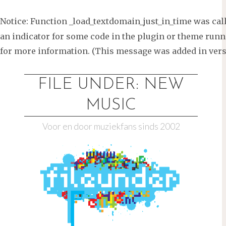
Notice
: Function _load_textdomain_just_in_time was ca
an indicator for some code in the plugin or theme runni
for more information. (This message was added in versi
Ga
naar
FILE UNDER: NEW
de
MUSIC
inhoud
Voor en door muziekfans sinds 2002