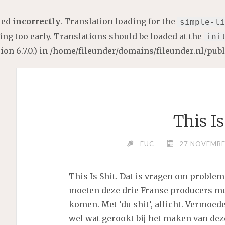
lled
incorrectly
. Translation loading for the
simple-li
ng too early. Translations should be loaded at the
ini
on 6.7.0.) in
/home/fileunder/domains/fileunder.nl/pub
This Is
FUC
27 NOVEMBE
This Is Shit. Dat is vragen om problem
moeten deze drie Franse producers me
komen. Met ‘du shit’, allicht. Vermoed
wel wat gerookt bij het maken van dez