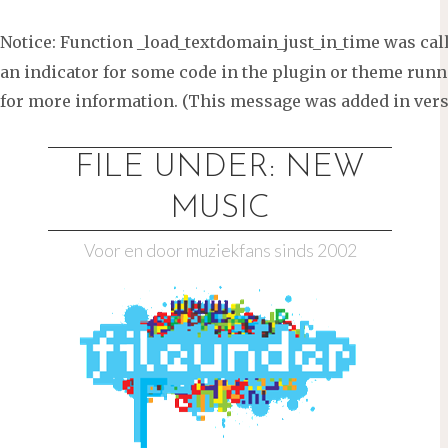
Notice
: Function _load_textdomain_just_in_time was ca
an indicator for some code in the plugin or theme runni
for more information. (This message was added in versi
Ga
naar
FILE UNDER: NEW
de
MUSIC
inhoud
Voor en door muziekfans sinds 2002