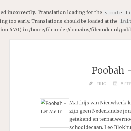
lled
incorrectly
. Translation loading for the
simple-li
ng too early. Translations should be loaded at the
ini
on 6.7.0.) in
/home/fileunder/domains/fileunder.nl/pub
Poobah –
ERIC
9 FE
Matthijs van Nieuwkerk ka
zijn geen Nederlandse jonk
getekend en ternauwernoo
schooldecaan. Leo Blokhu