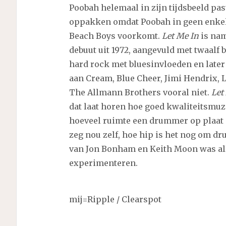
Poobah helemaal in zijn tijdsbeeld past
oppakken omdat Poobah in geen enkel 
Beach Boys voorkomt.
Let Me In
is nam
debuut uit 1972, aangevuld met twaalf
hard rock met bluesinvloeden en later
aan Cream, Blue Cheer, Jimi Hendrix, 
The Allmann Brothers vooral niet.
Let
dat laat horen hoe goed kwaliteitsmuzi
hoeveel ruimte een drummer op plaat 
zeg nou zelf, hoe hip is het nog om dru
van Jon Bonham en Keith Moon was all
experimenteren.
mij=Ripple / Clearspot