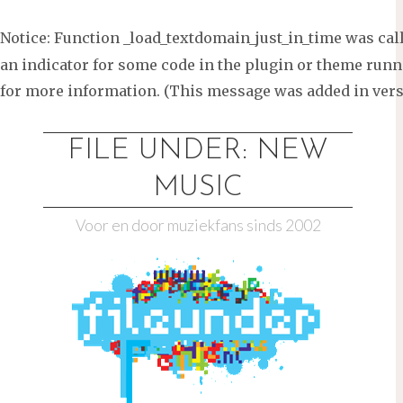
Notice
: Function _load_textdomain_just_in_time was ca
an indicator for some code in the plugin or theme runni
for more information. (This message was added in versi
Ga
naar
FILE UNDER: NEW
de
MUSIC
inhoud
Voor en door muziekfans sinds 2002