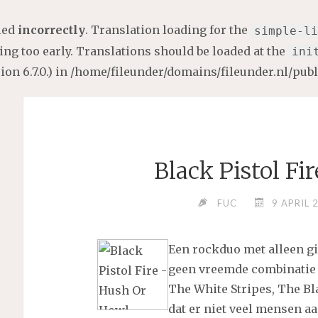
lled
incorrectly
. Translation loading for the
simple-li
ng too early. Translations should be loaded at the
ini
on 6.7.0.) in
/home/fileunder/domains/fileunder.nl/pub
Black Pistol F
FUC
9 APRIL 
Een rockduo met alleen gi
geen vreemde combinatie 
The White Stripes, The Bl
dat er niet veel mensen a