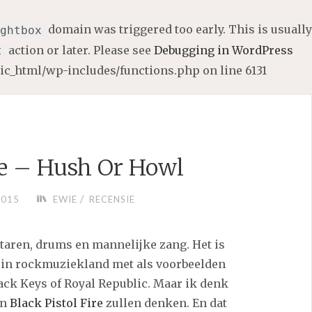
domain was triggered too early. This is usually
ghtbox
action or later. Please see
Debugging in WordPress
t
lic_html/wp-includes/functions.php
on line
6131
ire – Hush Or Howl
/
2015
EWIE
RECENSIE
taren, drums en mannelijke zang. Het is
in rockmuziekland met als voorbeelden
ack Keys of Royal Republic. Maar ik denk
an
Black Pistol Fire
zullen denken. En dat