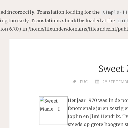
lled
incorrectly
. Translation loading for the
simple-li
ng too early. Translations should be loaded at the
ini
on 6.7.0.) in
/home/fileunder/domains/fileunder.nl/pub
Sweet 
FUC
29 SEPTEMB
Het jaar 1970 was in de p
fenomenale jaren zestig ei
Joplin en Jimi Hendrix. T
steeds op grote hoogten s