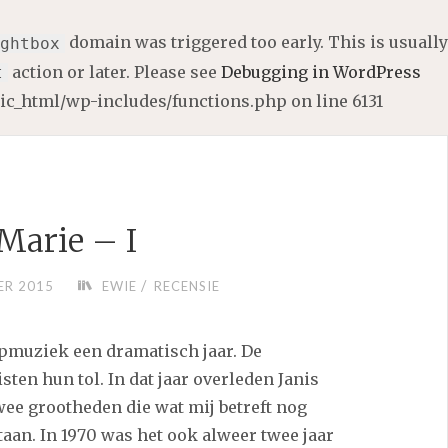
domain was triggered too early. This is usually
ghtbox
action or later. Please see
Debugging in WordPress
t
lic_html/wp-includes/functions.php
on line
6131
Marie – I
/
ER 2015
EWIE
RECENSIE
opmuziek een dramatisch jaar. De
sten hun tol. In dat jaar overleden Janis
wee grootheden die wat mij betreft nog
taan. In 1970 was het ook alweer twee jaar