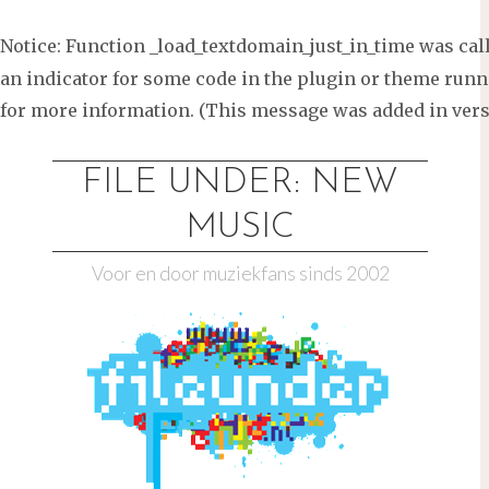
Notice
: Function _load_textdomain_just_in_time was ca
an indicator for some code in the plugin or theme runni
for more information. (This message was added in versi
Ga
naar
FILE UNDER: NEW
de
MUSIC
inhoud
Voor en door muziekfans sinds 2002