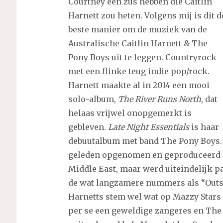
Courtney een zus hebben die Caitlin
Harnett zou heten. Volgens mij is dit d
beste manier om de muziek van de
Australische Caitlin Harnett & The
Pony Boys uit te leggen. Countryrock
met een flinke teug indie pop/rock.
Harnett maakte al in 2014 een mooi
solo-album,
The River Runs North
, dat
helaas vrijwel onopgemerkt is
gebleven.
Late Night Essentials
is haar
debuutalbum met band The Pony Boys. 
geleden opgenomen en geproduceerd d
Middle East, maar werd uiteindelijk p
de wat langzamere nummers als “Outsid
Harnetts stem wel wat op Mazzy Stars 
per se een geweldige zangeres en The 