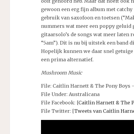
ooit gehoord heb. Maar dat hoeft ook 
gewoon een erg fijn album met catchy
gebruik van saxofoon en toetsen (“Mak
nummers wat meer een poppy geluid g
gitaarsolo’s de songs wat meer laten r
“5am”). Dit is nu bij uitstek een band d
Hopelijk kunnen we daar snel getuige va
een prima alternatief.
Mushroom Music
File: Caitlin Harnett & The Pony Boys 
File Under: Australicana
File Facebook: [
Caitlin Harnett & The
File Twitter: [
Tweets van Caitlin Harn