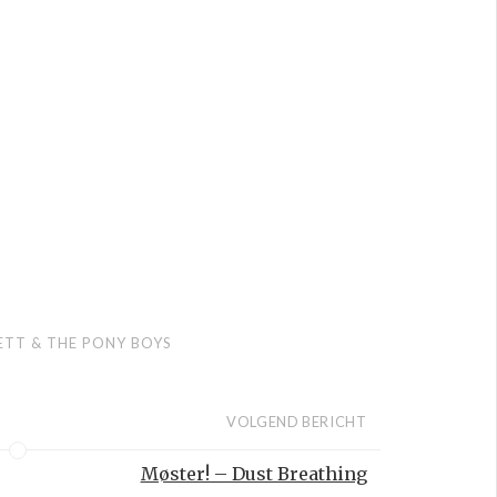
ETT & THE PONY BOYS
VOLGEND BERICHT
Møster! – Dust Breathing