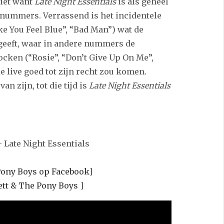
niet want
Late Night Essentials
is als geheel
 nummers. Verrassend is het incidentele
e You Feel Blue”, “Bad Man”) wat de
eeft, waar in andere nummers de
ocken (“Rosie”, “Don’t Give Up On Me”,
ie live goed tot zijn recht zou komen.
n zijn, tot die tijd is
Late Night Essentials
– Late Night Essentials
 Pony Boys op Facebook
]
ett & The Pony Boys
]