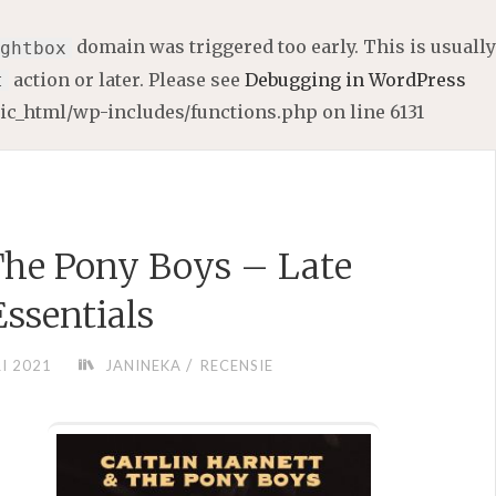
domain was triggered too early. This is usually
ghtbox
action or later. Please see
Debugging in WordPress
t
lic_html/wp-includes/functions.php
on line
6131
 The Pony Boys – Late
Essentials
/
I 2021
JANINEKA
RECENSIE