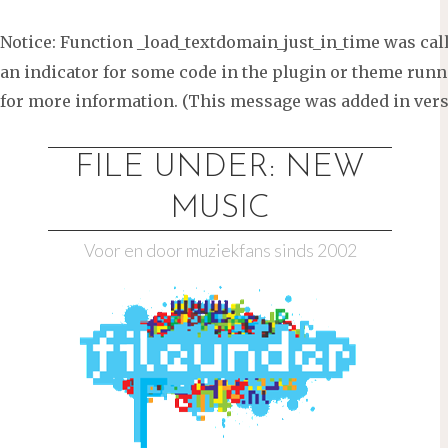
Notice
: Function _load_textdomain_just_in_time was ca
an indicator for some code in the plugin or theme runni
for more information. (This message was added in versi
Ga
naar
FILE UNDER: NEW
de
MUSIC
inhoud
Voor en door muziekfans sinds 2002