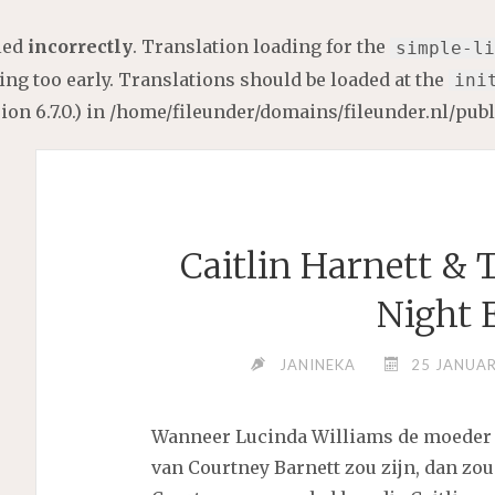
lled
incorrectly
. Translation loading for the
simple-li
ng too early. Translations should be loaded at the
ini
on 6.7.0.) in
/home/fileunder/domains/fileunder.nl/pub
Caitlin Harnett &
Night 
JANINEKA
25 JANUAR
Wanneer Lucinda Williams de moeder
van Courtney Barnett zou zijn, dan zou