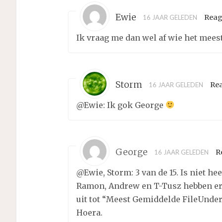
Ewie
Reag
16 JAAR GELEDEN
Ik vraag me dan wel af wie het meest
Storm
Re
16 JAAR GELEDEN
@Ewie: Ik gok George
George
R
16 JAAR GELEDEN
@Ewie, Storm: 3 van de 15. Is niet he
Ramon, Andrew en T-Tusz hebben er 5
uit tot “Meest Gemiddelde FileUnder
Hoera.