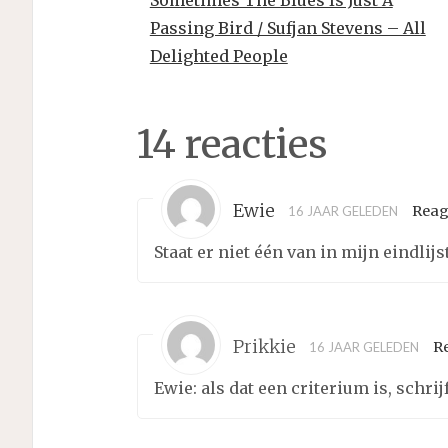
Passing Bird / Sufjan Stevens – All
Delighted People
14 reacties
Ewie
Reag
16 JAAR GELEDEN
Staat er niet één van in mijn eindlij
Prikkie
R
16 JAAR GELEDEN
Ewie: als dat een criterium is, schrij