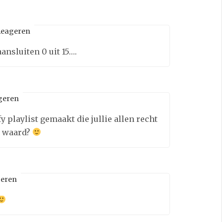
eageren
aansluiten 0 uit 15….
geren
y playlist gemaakt die jullie allen recht
r waard?
eren