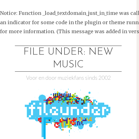
Notice
: Function _load_textdomain_just_in_time was ca
an indicator for some code in the plugin or theme runni
for more information. (This message was added in versi
Ga
naar
FILE UNDER: NEW
de
MUSIC
inhoud
Voor en door muziekfans sinds 2002