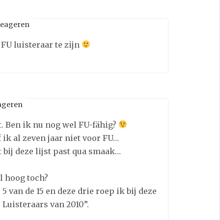
eageren
FU luisteraar te zijn
ageren
st. Ben ik nu nog wel FU-fähig?
f ik al zeven jaar niet voor FU…
 bij deze lijst past qua smaak…
el hoog toch?
 van de 15 en deze drie roep ik bij deze
 Luisteraars van 2010”.