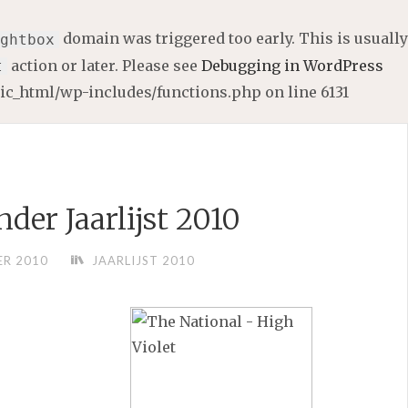
domain was triggered too early. This is usually
ghtbox
action or later. Please see
Debugging in WordPress
t
lic_html/wp-includes/functions.php
on line
6131
nder Jaarlijst 2010
ER 2010
JAARLIJST 2010