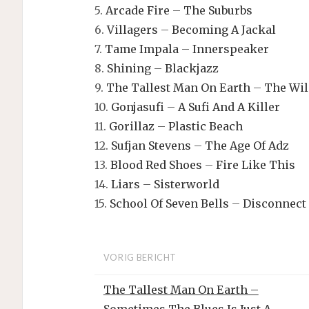
5.
Arcade Fire
–
The Suburbs
6.
Villagers
–
Becoming A Jackal
7.
Tame Impala
–
Innerspeaker
8.
Shining
–
Blackjazz
9.
The Tallest Man On Earth
–
The Wil
10.
Gonjasufi
–
A Sufi And A Killer
11.
Gorillaz
–
Plastic Beach
12.
Sufjan Stevens
–
The Age Of Adz
13.
Blood Red Shoes
–
Fire Like This
14.
Liars
–
Sisterworld
15.
School Of Seven Bells
–
Disconnect
VORIG BERICHT
The Tallest Man On Earth –
Sometimes The Blues Is Just A