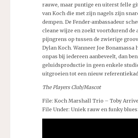
rauwe, maar puntige en uiterst felle g
van Koch die met zijn nagels zijn snare
dempen. De Fender-ambassadeur scheu
cleane wijze en zoekt voortdurend de 
pijngrens op tussen de zwierige groo
Dylan Koch. Wanneer Joe Bonamassa het
onpas bij iedereen aanbeveelt, dan ben
geluidsproductie in geen enkele stud
uitgroeien tot een nieuw referentieka
The Players Club/Mascot
File: Koch Marshall Trio – Toby Arriv
File Under: Uniek rauw en funky blue