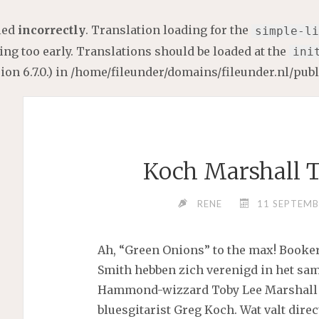
lled
incorrectly
. Translation loading for the
simple-li
ng too early. Translations should be loaded at the
ini
on 6.7.0.) in
/home/fileunder/domains/fileunder.nl/pub
Koch Marshall T
RENE
11 SEPTEMB
Ah, “Green Onions” to the max! Booke
Smith hebben zich verenigd in het sa
Hammond-wizzard Toby Lee Marshall
bluesgitarist Greg Koch. Wat valt direc