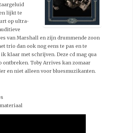
itaargeluid
n lijkt te
rt op ultra-
auditieve
ves van Marshall en zijn drummende zoon
 trio dan ook nog eens te pas en te
 ik klaar met schrijven. Deze cd mag qua
io ontbreken. Toby Arrives kan zomaar
der en niet alleen voor bluesmuzikanten.
es
smateriaal