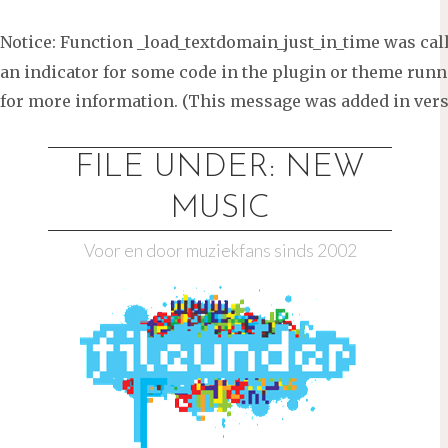
Notice
: Function _load_textdomain_just_in_time was ca
an indicator for some code in the plugin or theme runni
for more information. (This message was added in versi
Ga
naar
FILE UNDER: NEW
de
MUSIC
inhoud
Voor en door muziekfans sinds 2002