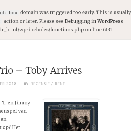
domain was triggered too early. This is usually
ghtbox
action or later. Please see
Debugging in WordPress
t
lic_html/wp-includes/functions.php
on line
6131
rio – Toby Arrives
/
ER 2018
RECENSIE
RENE
r T. en Jimmy
menspel van
 en
t op? Het