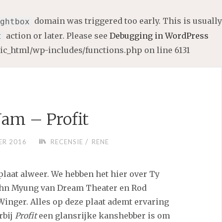
domain was triggered too early. This is usually
ghtbox
action or later. Please see
Debugging in WordPress
t
lic_html/wp-includes/functions.php
on line
6131
 Jam – Profit
/
ER 2016
RECENSIE
RENE
plaat alweer. We hebben het hier over Ty
John Myung van Dream Theater en Rod
Winger. Alles op deze plaat ademt ervaring
rbij
Profit
een glansrijke kanshebber is om