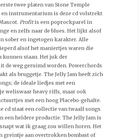
eerste twee platen van Stone Temple
 en instrumentarium is deze cd volstrekt
 Mascot.
Profit
is een poprockparel in
e en zelfs naar de blues. Het lijkt alsof
een sober en ingetogen karakter. Alle
eperd alsof het maniertjes waren die
 kunnen staan. Het juk der
uit de weg geruimd worden. Powerchords
t als bruggetje. The Jelly Jam heeft zich
gs; de ideale liedjes met een
je weliswaar heavy riffs, maar ook
uctuurtjes met een hoog Placebo-gehalte.
 cd staat een collectie van twaalf songs
n een heldere productie. The Jelly Jam is
snapt wat ik graag zou willen horen. Het
n greintje aan overtrokken bombast of