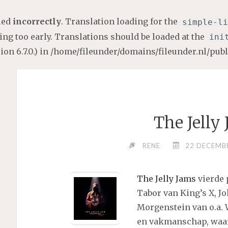
lled
incorrectly
. Translation loading for the
simple-li
ng too early. Translations should be loaded at the
ini
on 6.7.0.) in
/home/fileunder/domains/fileunder.nl/pub
The Jelly
RENE
22 DECEMB
The Jelly Jams
vierde 
Tabor van King’s X, 
Morgenstein van o.a. 
en vakmanschap, waa