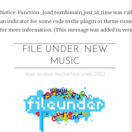
Notice
: Function _load_textdomain_just_in_time was ca
an indicator for some code in the plugin or theme runni
for more information. (This message was added in versi
Ga
naar
FILE UNDER: NEW
de
MUSIC
inhoud
Voor en door muziekfans sinds 2002