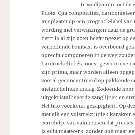
te wedijveren met de 
Pilots. Qua composities, harmonieleer
misplaatst op een progrock-label van
wording met verwijzingen naar de grung
het trio al zijn azen heeft ingezet op 
verheffende bombast is overboord geki
oprecht componeren in de weg zouden
hardrockclichés moest gewoon even 
zijn prima, maar worden alleen opgepak
vooral geconcentreerd op pakkende son
melancholieke inslag. Zodoende hoor 
uitgekristalliseerde zanglijnen en str
Het trio voorkomt gezapigheid. Op deze
met elk een volstrekt uniek karakter e
een clubje van vakmensen dat precies 
is echt maatwerk, zonder ook maar ee